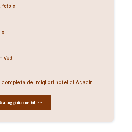
, foto e
o e
 –
Vedi
 completa dei migliori hotel di Agadir
li alloggi disponibili >>