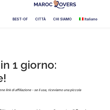
Maroc
Lovers
BEST-OF
CITTÀ
CHI SIAMO
Italiano
in 1 giorno:
e!
ne link di affiliazione - se li usa, riceviamo una piccola