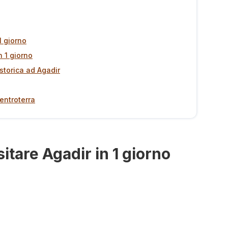
1 giorno
n 1 giorno
storica ad Agadir
 entroterra
sitare Agadir in 1 giorno