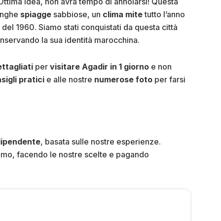
Ottima idea, non avrà tempo di annoiarsi! Questa
lunghe
spiagge
sabbiose, un
clima mite
tutto l’anno
 del 1960. Siamo stati conquistati da questa città
onservando la sua identità marocchina.
ettagliati
per
visitare Agadir in 1 giorno
e non
sigli pratici
e alle nostre
numerose foto
per farsi
dipendente
, basata sulle nostre esperienze.
imo, facendo le nostre scelte e pagando