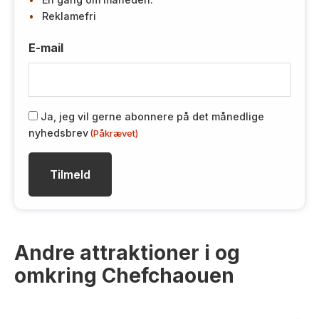
Reklamefri
E-mail
R
Ja, jeg vil gerne abonnere på det månedlige
nyhedsbrev
(Påkrævet)
G
P
D
(
P
å
k
Andre attraktioner i og
r
æ
omkring Chefchaouen
v
e
t