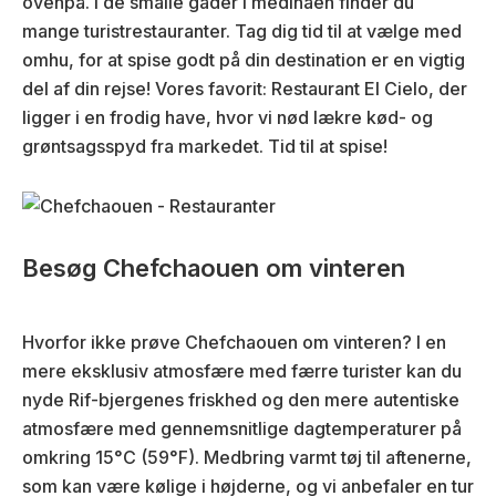
ovenpå. I de smalle gader i medinaen finder du
mange turistrestauranter. Tag dig tid til at vælge med
omhu, for at spise godt på din destination er en vigtig
del af din rejse! Vores favorit: Restaurant El Cielo, der
ligger i en frodig have, hvor vi nød lækre kød- og
grøntsagsspyd fra markedet. Tid til at spise!
Besøg Chefchaouen om vinteren
Hvorfor ikke prøve Chefchaouen om vinteren? I en
mere eksklusiv atmosfære med færre turister kan du
nyde Rif-bjergenes friskhed og den mere autentiske
atmosfære med gennemsnitlige dagtemperaturer på
omkring 15°C (59°F). Medbring varmt tøj til aftenerne,
som kan være kølige i højderne, og vi anbefaler en tur