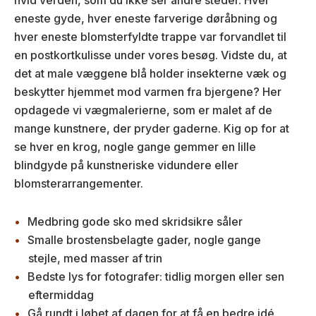
eneste gyde, hver eneste farverige døråbning og
hver eneste blomsterfyldte trappe var forvandlet til
en postkortkulisse under vores besøg. Vidste du, at
det at male væggene blå holder insekterne væk og
beskytter hjemmet mod varmen fra bjergene? Her
opdagede vi vægmalerierne, som er malet af de
mange kunstnere, der pryder gaderne. Kig op for at
se hver en krog, nogle gange gemmer en lille
blindgyde på kunstneriske vidundere eller
blomsterarrangementer.
Medbring gode sko med skridsikre såler
Smalle brostensbelagte gader, nogle gange
stejle, med masser af trin
Bedste lys for fotografer: tidlig morgen eller sen
eftermiddag
Gå rundt i løbet af dagen for at få en bedre idé