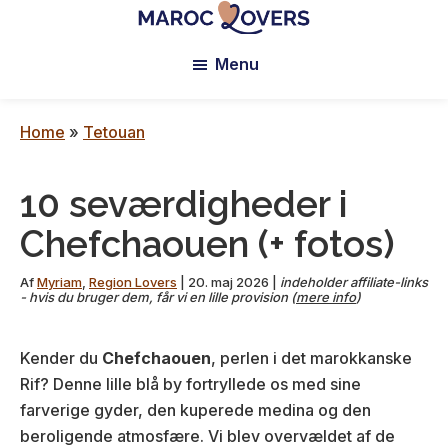
Skip
Skip
Skip
to
to
to
Maroc
Lovers
Menu
main
primary
footer
content
sidebar
Home
»
Tetouan
10 seværdigheder i
Chefchaouen (+ fotos)
Af
Myriam
,
Region Lovers
|
20. maj 2026
|
indeholder affiliate-links
- hvis du bruger dem, får vi en lille provision (
mere info
)
Kender du
Chefchaouen
, perlen i det marokkanske
Rif? Denne lille blå by fortryllede os med sine
farverige gyder, den kuperede medina og den
beroligende atmosfære. Vi blev overvældet af de