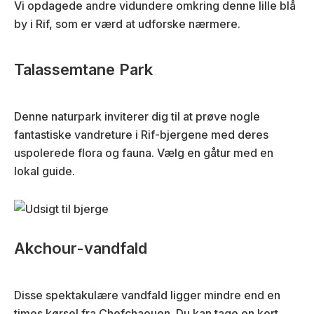
Vi opdagede andre vidundere omkring denne lille blå
)
by i Rif, som er værd at udforske nærmere.
Talassemtane Park
Denne naturpark inviterer dig til at prøve nogle
fantastiske vandreture i Rif-bjergene med deres
uspolerede flora og fauna. Vælg en gåtur med en
lokal guide.
Akchour-vandfald
Disse spektakulære vandfald ligger mindre end en
times kørsel fra Chefchaouen. Du kan tage en kort