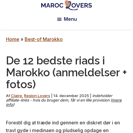
Skip
Skip
Skip
to
to
to
Maroc
Lovers
Menu
main
primary
footer
content
sidebar
Home
»
Best-of Marokko
De 12 bedste riads i
Marokko (anmeldelser +
fotos)
Af
Claire
,
Region Lovers
|
14. december 2025
|
indeholder
affiliate-links - hvis du bruger dem, får vi en lille provision (
mere
info
)
Forestil dig at træde ind gennem en diskret dør i en
travl gyde i medinaen og pludselig opdage en