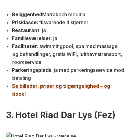
Beliggenhed
Marrakech medina
Prisklasse:
tilsvarende 4 stjerner
Restaurant
: ja
Familieværelser
: ja
Faciliteter
: swimmingpool, spa med massage
og behandlinger, gratis WiFi, lufthavnstransport,
roomservice
Parkeringsplads
: ja med parkeringsservice mod
betaling
Se billeder, priser og tilgængelighed – og
book!
3. Hotel Riad Dar Lys (Fez)