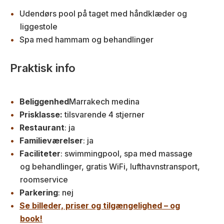
Udendørs pool på taget med håndklæder og
liggestole
Spa med hammam og behandlinger
Praktisk info
Beliggenhed
Marrakech medina
Prisklasse:
tilsvarende 4 stjerner
Restaurant
: ja
Familieværelser
: ja
Faciliteter
: swimmingpool, spa med massage
og behandlinger, gratis WiFi, lufthavnstransport,
roomservice
Parkering
: nej
Se billeder, priser og tilgængelighed – og
book!