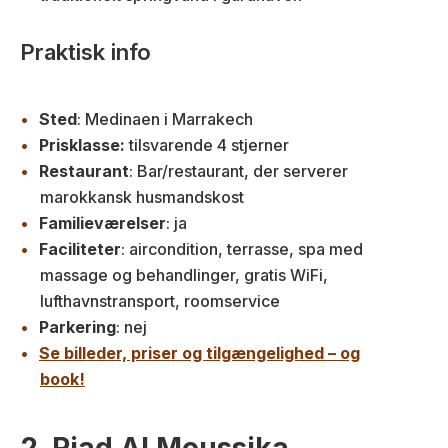
Praktisk info
Sted
: Medinaen i Marrakech
Prisklasse:
tilsvarende 4 stjerner
Restaurant
: Bar/restaurant, der serverer
marokkansk husmandskost
Familieværelser
: ja
Faciliteter
: aircondition, terrasse, spa med
massage og behandlinger, gratis WiFi,
lufthavnstransport, roomservice
Parkering
: nej
Se billeder, priser og tilgængelighed – og
book!
2. Riad Al Moussika