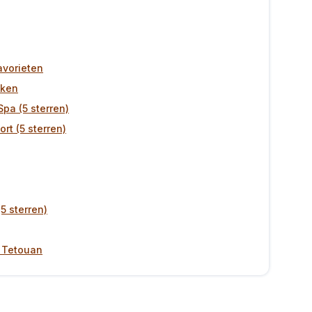
avorieten
jken
pa (5 sterren)
rt (5 sterren)
5 sterren)
n Tetouan